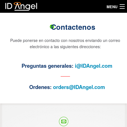
MENU
Home
Contactenos
Como funciona
Puede ponerse en contacto con nosotros enviando un correo
Mi IDAngel
electrónico a las siguientes direcciones:
Nuestros productos
Preguntas generales:
i@IDAngel.com
Testimonios
P&R
Ordenes:
orders@IDAngel.com
Medidas
Comprar
Idioma